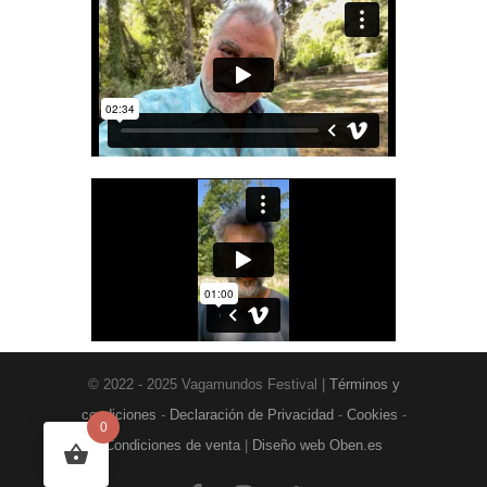
© 2022 - 2025 Vagamundos Festival |
Términos y
condiciones
-
Declaración de Privacidad
-
Cookies
-
0
Condiciones de venta
|
Diseño web Oben.es