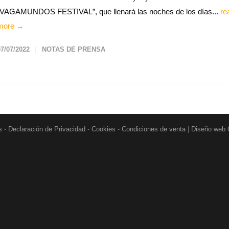
“VAGAMUNDOS FESTIVAL”, que llenará las noches de los días...
re
more →
07/07/2022
NOTAS DE PRENSA
s
-
Declaración de Privacidad
-
Cookies
-
Condiciones de venta
|
Diseño web 