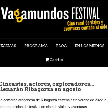
ECENAS
PROGRAMA
BLOG
EN LOS MEDIOS
Carrito
Cineastas, actores, exploradores…
llenarán Ribagorza en agosto
La comarca aragonesa de Ribagorza estrena este verano de 2022 la
primera edición del festival de cine de viajes y aventuras