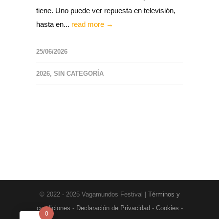
tiene. Uno puede ver repuesta en televisión,
hasta en...
read more →
25/06/2026
2026
,
SIN CATEGORÍA
© 2022 - 2025 Vagamundos Festival |
Términos y
condiciones
-
Declaración de Privacidad
-
Cookies
-
0