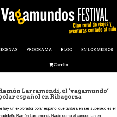
ECENAS
PROGRAMA
BLOG
EN LOS MEDIOS
Carrito
Ramón Larramendi, el ‘vagamundo’
polar español en Ribagorza
Si hay un explorador polar español que tardará en ser superado es el
madrileño Ramón Larramendi. Nadie como él conoce tan en