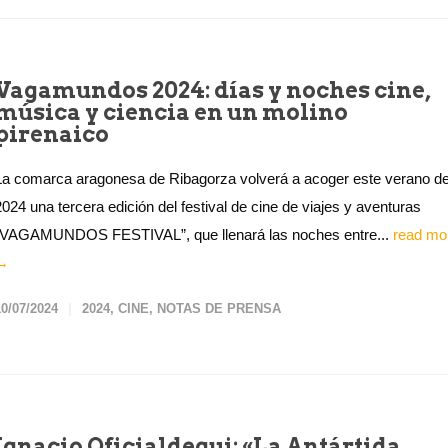
Vagamundos 2024: días y noches cine,
música y ciencia en un molino
pirenaico
La comarca aragonesa de Ribagorza volverá a acoger este verano d
2024 una tercera edición del festival de cine de viajes y aventuras
“VAGAMUNDOS FESTIVAL”, que llenará las noches entre...
read mo
→
10/07/2024
2024
,
CINE
,
NOTAS DE PRENSA
Ignacio Oficialdegui: «La Antártida