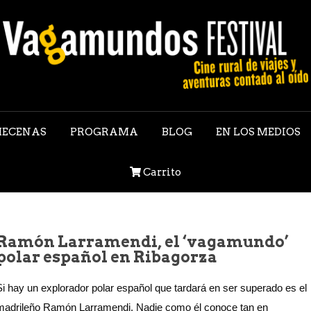
ECENAS
PROGRAMA
BLOG
EN LOS MEDIOS
Carrito
Ramón Larramendi, el ‘vagamundo’
polar español en Ribagorza
Si hay un explorador polar español que tardará en ser superado es el
madrileño Ramón Larramendi. Nadie como él conoce tan en