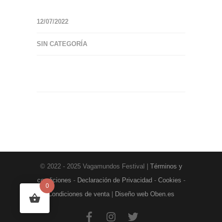
12/07/2022
SIN CATEGORÍA
© 2022 - 2025 Vagamundos Festival |
Términos y
condiciones
-
Declaración de Privacidad
-
Cookies
-
0
Condiciones de venta
|
Diseño web Oben.es